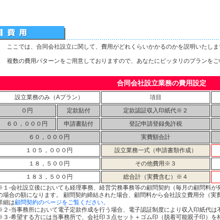
ここでは、合同会社設立に関して、費用がどれくらいかかるのかを説明いたしま
複数の費用パターンをご用意しておりますので、あなたにピッタリのプランをご
合同会社設立業務の費用設定
設立業務のみ（Aプラン）
項目
０円
定款貼付
定款認証収入印紙代※２
６０，０００円
申請書貼付
登記申請登録免許税
６０，０００円
実費額合計
１０５，０００円
設立業務一式（申請書類作成）
１８，５００円
その他費用※３
１８３，５００円
総合計（実費含む）※４
※１-会社設立後においても経理事務、経営労務事務等の顧問契約（毎月の顧問料が
の場合の額になります。 顧問契約締結された場合、顧問料から会社設立費用分（実
詳細は
顧問契約のページをご覧ください。
※２-当事務所において電子定款作成を行う場合、電子認証制度により収入印紙代は
※３-希望する方には当事務所で、会社印３点セット＋ゴム印（脱着可能親子印）を格安