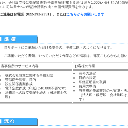
また、会社設立後に登記簿謄本(全部事項証明)を５通(１通￥1.000)と会社印の印鑑
※４-司法書士への登記申請書作成・申請代理費用を含みます。
ご連絡はお電話（022-292-2351）、または
こちらからお願いします
当サポートにご依頼いただける場合の、準備は以下のようになります。
ご準備いただく書類、やっていただく作業などの指示は、都度こちらからお願い
当事務所のサービス内容
お客様の作業
商号の決定
株式会社設立に関する事前相談
目的の決定
類似商号調査、目的
印鑑証明書の取得
設立関係書類作成
費用の準備
電子定款作成（印紙代\40.000不要です）
当事務所作成書類のへ実印・法
法務局への設立登記手続き（司法書士代
（法人印・銀行印・会社角印は
理）
す）